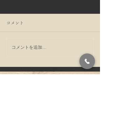
コメント
コメントを追加…
う巻たくさん鰻入れてい
寒い季節だから
ます
る毎日をすごし
ですね。
〒602-8304 京都府京都市上京
アクセス
区上立売下る作庵町538
​ご予約・お問い合わせ
075-461-2655