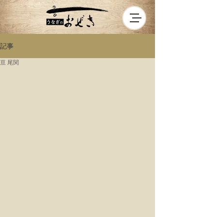
記事
亘 尾関