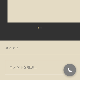
コメント
コメントを追加…
う巻たくさん鰻入れてい
寒い季節だから
ます
る毎日をすごし
ですね。