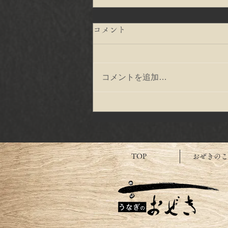
コメント
コメントを追加…
すべての人がYELLを贈り合
う、この月でありますよう
に！
TOP
おぜきのこ