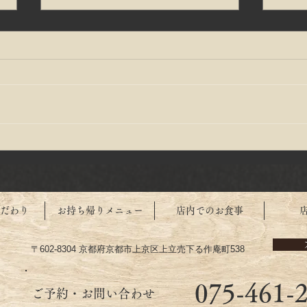
う巻たくさん鰻入れています
寒い
日を
だわり
お持ち帰りメニュー
店内でのお食事
〒602-8304 京都府京都市上京区上立売下る作庵町538
075-461-
​ご予約・お問い合わせ