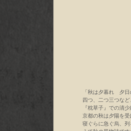
「秋は夕暮れ　夕日
四つ、二つ三つなど
『枕草子』での清少
京都の秋は夕陽を受
寝ぐらに急ぐ烏、列