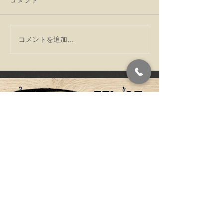
コメント
コメントを追加…
う巻たくさん鰻入れてい
寒い季節だから
ます
る毎日をすごし
ですね。
〒602-8304 京都府京都市上京
アクセス
区上立売下る作庵町538
​ご予約・お問い合わせ
075-461-2655
営業時間
【お持ち帰り】11:30～19:00