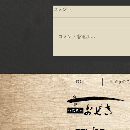
コメント
コメントを追加…
すべての人がYELLを贈り合
う、この月でありますよう
に！
TOP
おぜきのこ