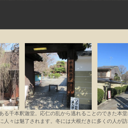
ある千本釈迦堂。応仁の乱から逃れることのできた本堂
に人々は魅了されます。冬には大根だきに多くの人が訪