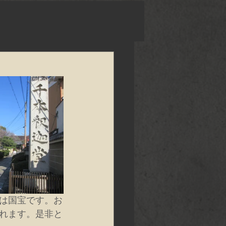
は国宝です。お
れます。是非と