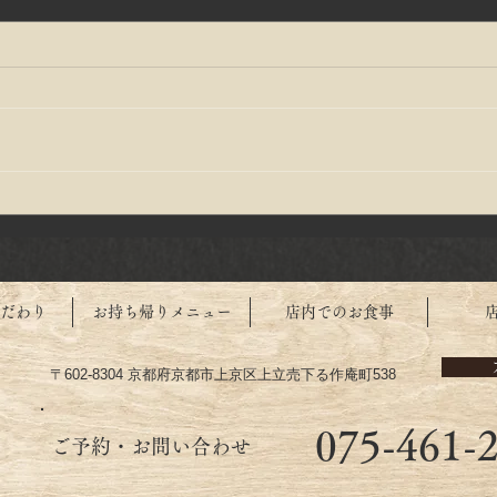
う巻たくさん鰻入れています
寒い
日を
だわり
お持ち帰りメニュー
店内でのお食事
〒602-8304 京都府京都市上京区上立売下る作庵町538
075-461-
​ご予約・お問い合わせ