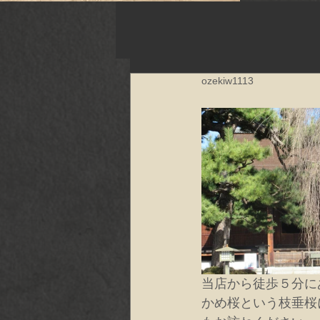
ozekiw1113
当店から徒歩５分に
かめ桜という枝垂桜