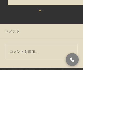
コメント
コメントを追加…
う巻たくさん鰻入れてい
寒い季節だから
ます
る毎日をすごし
ですね。
〒602-8304 京都府京都市上京
アクセス
区上立売下る作庵町538
​ご予約・お問い合わせ