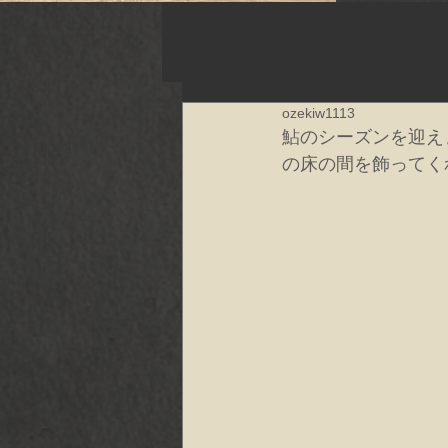
ozekiw1113
鮎のシーズンを迎え
の床の間を飾ってく